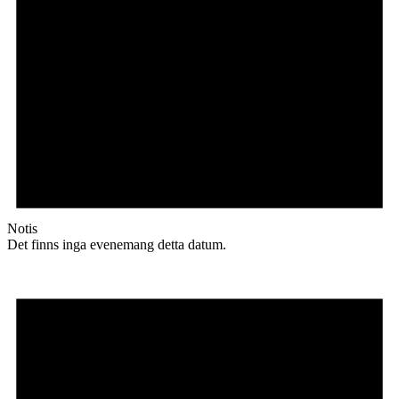
Notis
Det finns inga evenemang detta datum.