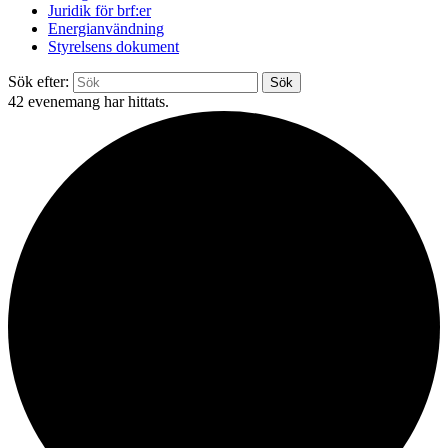
Juridik för brf:er
Energianvändning
Styrelsens dokument
Sök efter:
Sök
42 evenemang har hittats.