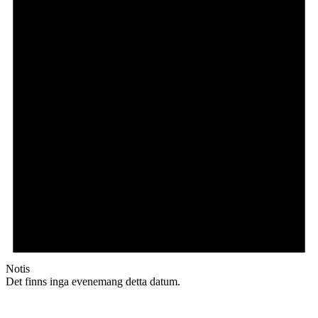
Notis
Det finns inga evenemang detta datum.