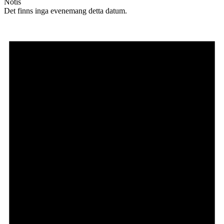
Notis
Det finns inga evenemang detta datum.