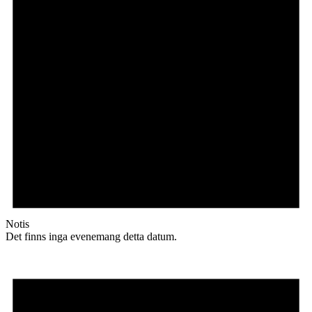
Notis
Det finns inga evenemang detta datum.