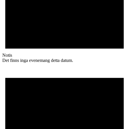
Notis
Det finns inga evenemang detta datum.